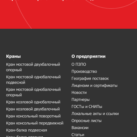
Краны
О предприятии
Кран мостовой двухбалочный
О ПЗПО
опорный
Производство
Кран мостовой однобалочный
География поставок
подвесной
Лицензии и сертификаты
Кран мостовой однобалочный
Новости
опорный
Партнеры
Кран козловой однобалочный
ГОСТы и СНИПы
Кран козловой двухбалочный
Локальные акты и ссылки
Кран консольный поворотный
Опросные листы
Кран консольный передвижной
Вакансии
Кран-балка подвесная
Статьи